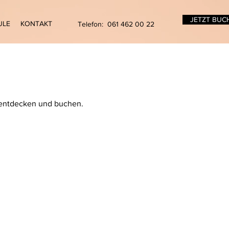
JETZT BUC
ULE
KONTAKT
Telefon: 061 462 00 22
 entdecken und buchen.