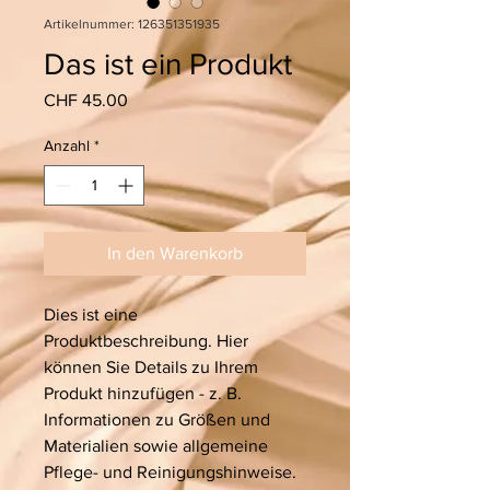
Artikelnummer: 126351351935
Das ist ein Produkt
Preis
CHF 45.00
Anzahl
*
In den Warenkorb
Dies ist eine 
Produktbeschreibung. Hier 
können Sie Details zu Ihrem 
Produkt hinzufügen - z. B. 
Informationen zu Größen und 
Materialien sowie allgemeine 
Pflege- und Reinigungshinweise.