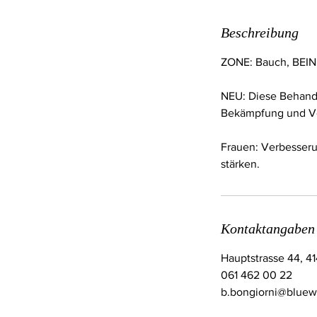
M
i
Beschreibung
n
.
ZONE: Bauch, BEIN
NEU: Diese Behandl
Bekämpfung und V
Frauen: Verbesseru
stärken.
Kontaktangaben
Hauptstrasse 44, 4
061 462 00 22
b.bongiorni@bluew