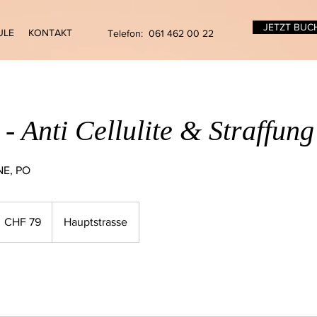
JETZT BUC
ULE
KONTAKT
Telefon: 061 462 00 22
 - Anti Cellulite & Straffung
NE, PO
9
chweizer
CHF 79
Hauptstrasse
ranken