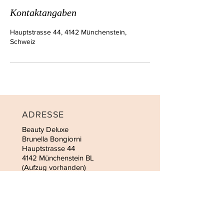
Kontaktangaben
Hauptstrasse 44, 4142 Münchenstein,
Schweiz
ADRESSE
Beauty Deluxe
Brunella Bongiorni
Hauptstrasse 44
4142 Münchenstein BL
(Aufzug vorhanden)
KONTAKT
Tel:
061 462 00 22
Handy:
076 392 84 84