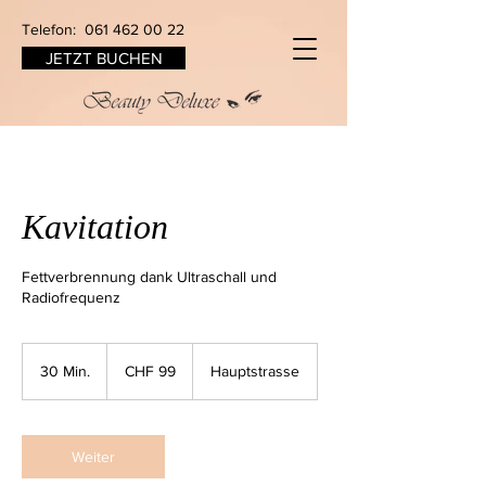
Telefon:
061 462 00 22
JETZT BUCHEN
Kavitation
Fettverbrennung dank Ultraschall und
Radiofrequenz
99
Schweizer
30 Min.
3
CHF 99
Hauptstrasse
Franken
0
M
i
n
Weiter
.